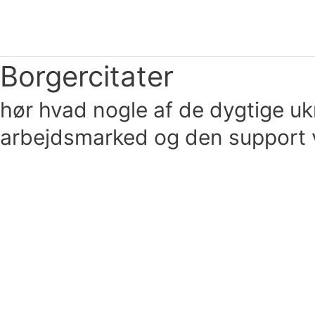
Gå
til
indholdet
Borgercitater
hør hvad nogle af de dygtige uk
arbejdsmarked og den support v